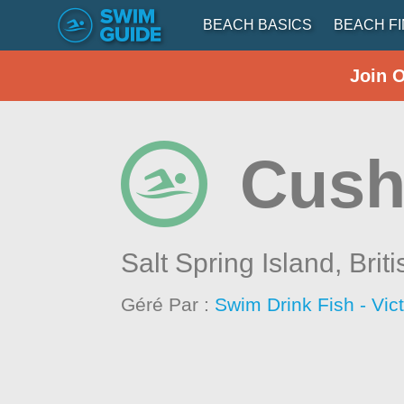
BEACH BASICS
BEACH F
Join 
Cush
Salt Spring Island,
Brit
Géré Par :
Swim Drink Fish - Vic