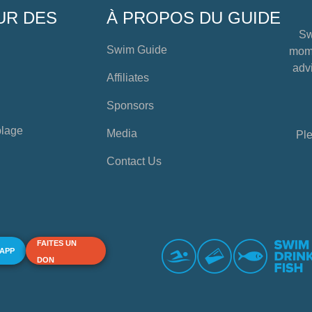
UR DES
À PROPOS DU GUIDE
Sw
Swim Guide
mome
advi
Affiliates
Sponsors
plage
Media
Ple
Contact Us
FAITES UN
 APP
DON