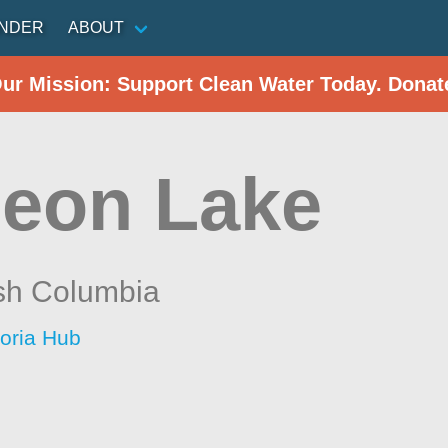
INDER
ABOUT
Our Mission: Support Clean Water Today. Donat
eon Lake
ish Columbia
toria Hub