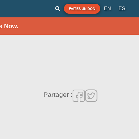
EN
ES
FAITES UN DON
e Now.
Partager :