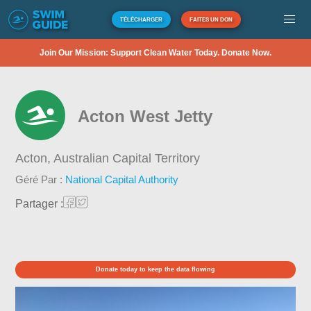
TÉLÉCHARGER
FAITES UN DON
Join Our Mission: Support Clean Water Today. Donate Now.
Acton West Jetty
Acton,
Australian Capital Territory
Géré Par :
National Capital Authority
Partager :
Donate today to keep the data flowing