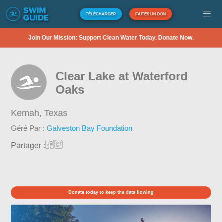
TÉLÉCHARGER
FAITES UN DON
Join Our Mission: Support Clean Water Today. Donate Now.
Clear Lake at Waterford
Oaks
Kemah,
Texas
Géré Par :
Galveston Bay Foundation
Partager :
Donate today to keep the data flowing