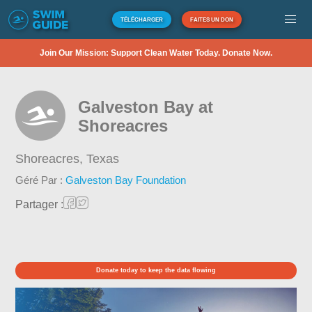
TÉLÉCHARGER
FAITES UN DON
Join Our Mission: Support Clean Water Today. Donate Now.
Galveston Bay at
Shoreacres
Shoreacres,
Texas
Géré Par :
Galveston Bay Foundation
Partager :
Donate today to keep the data flowing