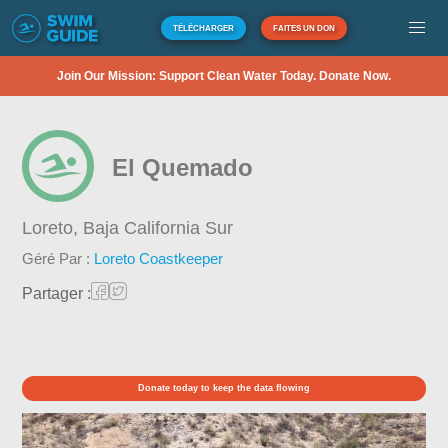
TÉLÉCHARGER
FAITES UN DON
Join Our Mission: Support Clean Water Today. Donate Now.
El Quemado
Loreto,
Baja California Sur
Géré Par :
Loreto Coastkeeper
Partager :
Donate today to keep the data flowing