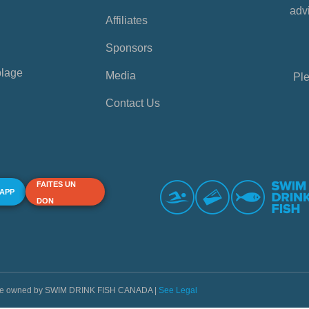
advi
Affiliates
Sponsors
plage
Media
Ple
Contact Us
FAITES UN
 APP
DON
s are owned by SWIM DRINK FISH CANADA |
See Legal