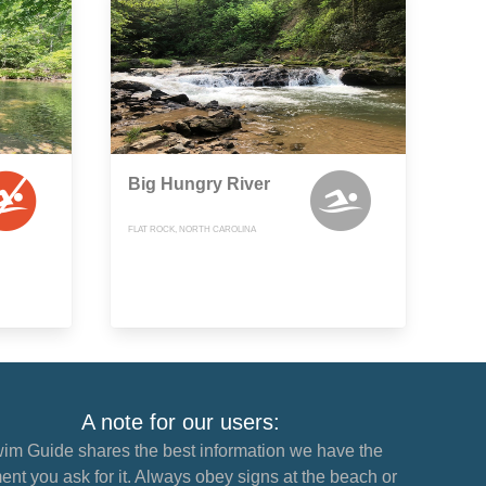
Big Hungry River
FLAT ROCK, NORTH CAROLINA
A note for our users:
im Guide shares the best information we have the
nt you ask for it. Always obey signs at the beach or