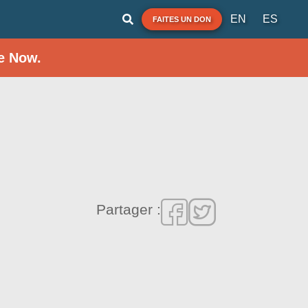
EN
ES
FAITES UN DON
e Now.
Partager :