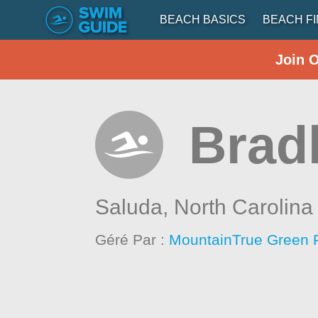
BEACH BASICS
BEACH F
Join 
Bradl
Saluda,
North Carolina
Géré Par :
MountainTrue Green 