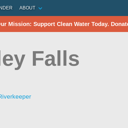
INDER
ABOUT
Our Mission: Support Clean Water Today. Donat
ey Falls
Riverkeeper