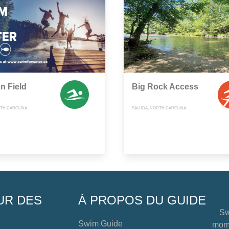
n Field
Big Rock Access
TH CAROLINA
SALUDA, NORTH CAROLINA
UR DES
À PROPOS DU GUIDE
Sw
Swim Guide
mome