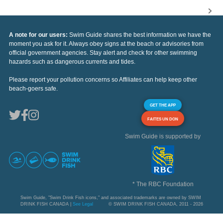
A note for our users:
Swim Guide shares the best information we have the
moment you ask for it. Always obey signs at the beach or advisories from
official government agencies. Stay alert and check for other swimming
hazards such as dangerous currents and tides.
Please report your pollution concerns so Affiliates can help keep other
beach-goers safe.
GET THE APP
FAITES UN DON
Swim Guide is supported by
* The RBC Foundation
Swim Guide, "Swim Drink Fish icons," and associated trademarks are owned by SWIM
DRINK FISH CANADA |
See Legal
© SWIM DRINK FISH CANADA, 2011 - 2026