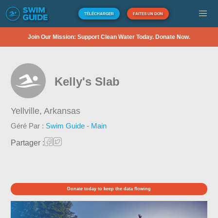
TÉLÉCHARGER
FAITES UN DON
Join Our Mission: Support Clean Water Today. Donate Now.
Kelly's Slab
Yellville,
Arkansas
Géré Par :
Swim Guide - Main
Partager :
Donate today to keep the data flowing