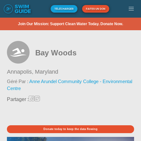
TÉLÉCHARGER
FAITES UN DON
Join Our Mission: Support Clean Water Today. Donate Now.
Bay Woods
Annapolis,
Maryland
Géré Par :
Anne Arundel Community College - Environmental
Centre
Partager :
Donate today to keep the data flowing