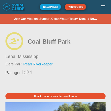
TÉLÉCHARGER
FAITES UN DON
Join Our Mission: Support Clean Water Today. Donate Now.
Coal Bluff Park
Lena,
Mississippi
Géré Par :
Pearl Riverkeeper
Partager :
Donate today to keep the data flowing