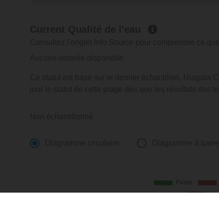
Current Qualité de l'eau
Consultez l'onglet Info Source pour comprendre ce que 
Aucune donnée disponible
Ce statut est basé sur le dernier échantillon. Niagara
jour le statut de cette plage dès que les résultats des t
Non échantillonné
Diagramme circulaire
Diagramme à barr