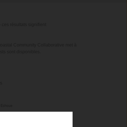
ces résultats signifient
 Coastal Community Collaborative met à
ests sont disponibles.
es