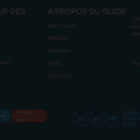
UR DES
À PROPOS DU GUIDE
Sw
Swim Guide
mome
advi
Affiliates
Sponsors
plage
Media
Ple
Contact Us
FAITES UN
 APP
DON