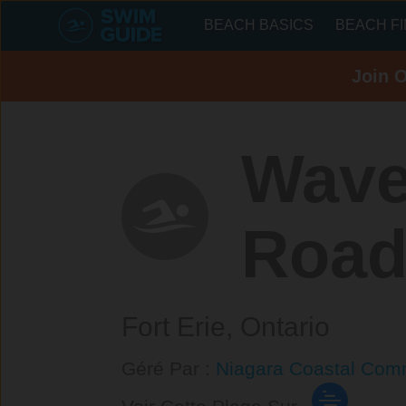
BEACH BASICS
BEACH F
Join 
Wave
Road
Fort Erie,
Ontario
Géré Par :
Niagara Coastal Comm