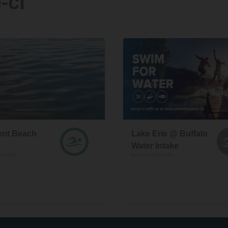
-ci
ent Beach
Lake Erie @ Buffalo
Water Intake
ONTARIO
BUFFALO, NEW YORK