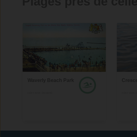
Plages près de celle
Waverly Beach Park
Cresc
FORT ERIE, ONTARIO
FORT ERIE, 