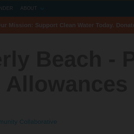
INDER
ABOUT
Our Mission: Support Clean Water Today. Donat
rly Beach - P
 Allowances
unity Collaborative