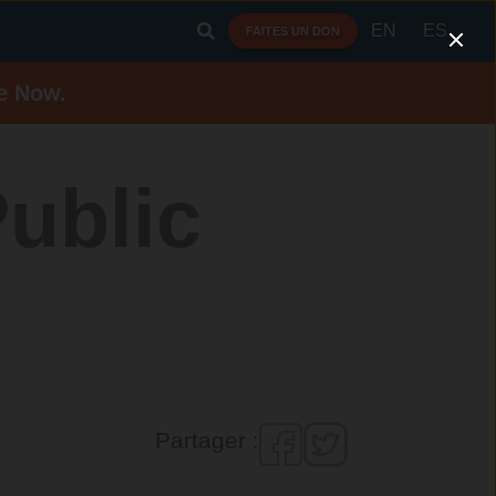
EN
ES
FAITES UN DON
e Now.
ublic
Partager :