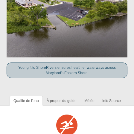
Your gift to ShoreRivers ensures healthier waterways across
Maryland's Eastern Shore.
Qualité de l'eau
À propos du guide
Météo
Info Source