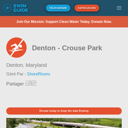
TÉLÉCHARGER
FAITES UN DON
Join Our Mission: Support Clean Water Today. Donate Now.
Denton - Crouse Park
Denton,
Maryland
Géré Par :
ShoreRivers
Partager :
Donate today to keep the data flowing