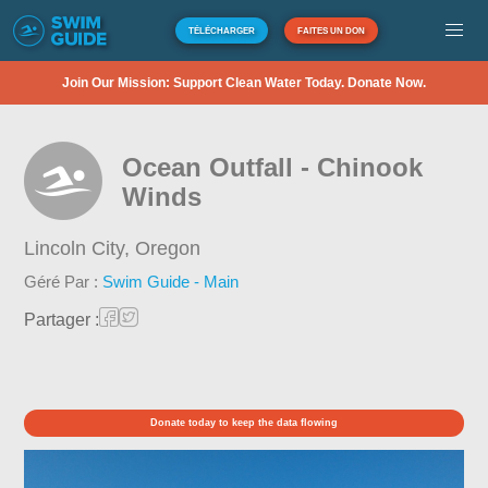
TÉLÉCHARGER
FAITES UN DON
Join Our Mission: Support Clean Water Today. Donate Now.
Ocean Outfall - Chinook
Winds
Lincoln City,
Oregon
Géré Par :
Swim Guide - Main
Partager :
Donate today to keep the data flowing