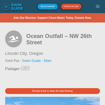
TÉLÉCHARGER
FAITES UN DON
Join Our Mission: Support Clean Water Today. Donate Now.
Ocean Outfall – NW 26th
Street
Lincoln City,
Oregon
Géré Par :
Swim Guide - Main
Partager :
Donate today to keep the data flowing