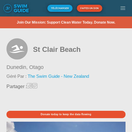
TÉLÉCHARGER
FAITES UN DON
Join Our Mission: Support Clean Water Today. Donate Now.
St Clair Beach
Dunedin,
Otago
Géré Par :
The Swim Guide - New Zealand
Partager :
Donate today to keep the data flowing