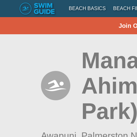
BEACH BASICS
BEACH F
Join 
Mana
Ahim
Park
Awapuni, Palmerston N