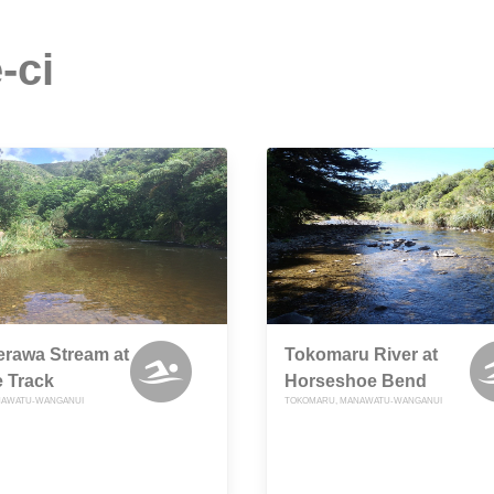
-ci
erawa Stream at
Tokomaru River at
 Track
Horseshoe Bend
ANAWATU-WANGANUI
TOKOMARU, MANAWATU-WANGANUI