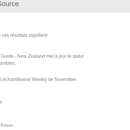
Source
ces résultats signifient
m Guide - New Zealand met à jour le statut
onibles.
st échantillonné Weekly de November
es