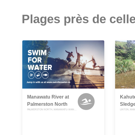
Plages près de celle
Manawatu River at
Kahut
Palmerston North
Sledge
PALMERSTON NORTH, MANAWATU-WANGANUI
LINTON, M