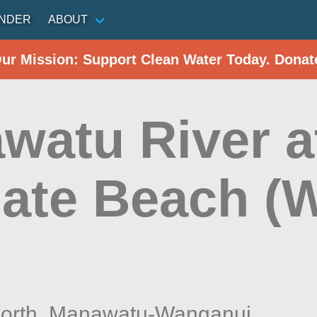
INDER
ABOUT
Our Mission: Support Clean Water Today. Donat
watu River a
ate Beach (W
)
orth,
Manawatu-Wanganui