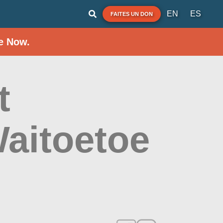
EN
ES
FAITES UN DON
e Now.
t
aitoetoe