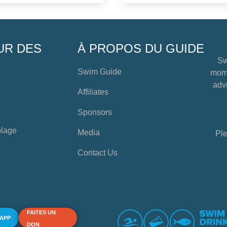
UR DES
À PROPOS DU GUIDE
Sw
Swim Guide
mome
advi
Affiliates
Sponsors
plage
Media
Ple
Contact Us
FAITES UN
 APP
DON