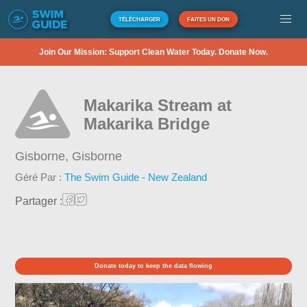
TÉLÉCHARGER
FAITES UN DON
Join Our Mission: Support Clean Water Today. Donate Now.
Makarika Stream at
Makarika Bridge
Gisborne,
Gisborne
Géré Par :
The Swim Guide - New Zealand
Partager :
Donate today to keep the data flowing