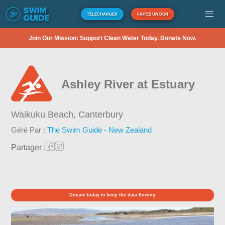
TÉLÉCHARGER
FAITES UN DON
Join Our Mission: Support Clean Water Today. Donate Now.
Ashley River at Estuary
Waikuku Beach,
Canterbury
Géré Par :
The Swim Guide - New Zealand
Partager :
Donate today to keep the data flowing