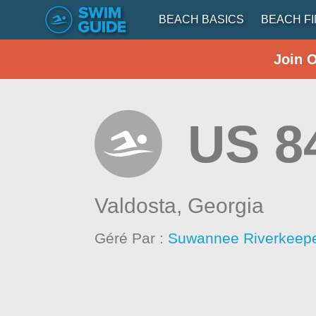
BEACH BASICS
BEACH F
Join 
US 8
Valdosta,
Georgia
Géré Par :
Suwannee Riverkeepe