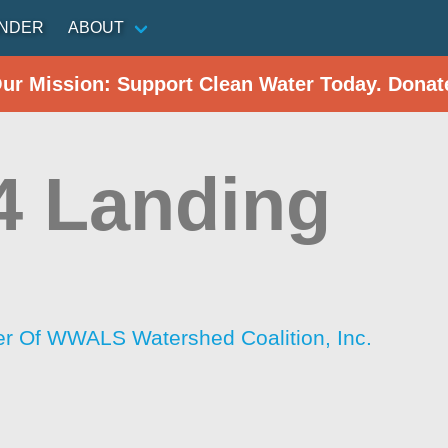
INDER
ABOUT
Our Mission: Support Clean Water Today. Donat
4 Landing
r Of WWALS Watershed Coalition, Inc.