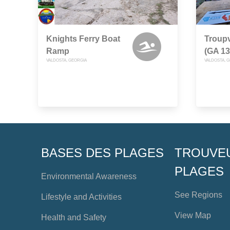
Knights Ferry Boat
Troupv
Ramp
(GA 13
VALDOSTA, GEORGIA
VALDOSTA, 
BASES DES PLAGES
TROUVE
PLAGES
Environmental Awareness
See Regions
Lifestyle and Activities
View Map
Health and Safety