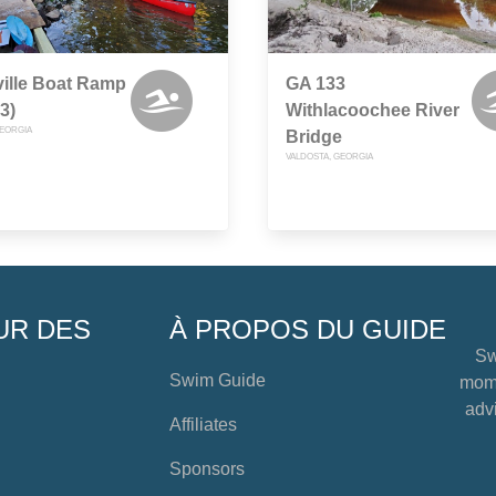
ille Boat Ramp
GA 133
3)
Withlacoochee River
GEORGIA
Bridge
VALDOSTA, GEORGIA
UR DES
À PROPOS DU GUIDE
Sw
Swim Guide
mome
advi
Affiliates
Sponsors