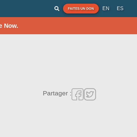
EN
ES
FAITES UN DON
e Now.
Partager :