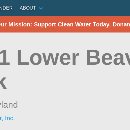
INDER
ABOUT
Our Mission: Support Clean Water Today. Donat
1 Lower Bea
k
land
, Inc.