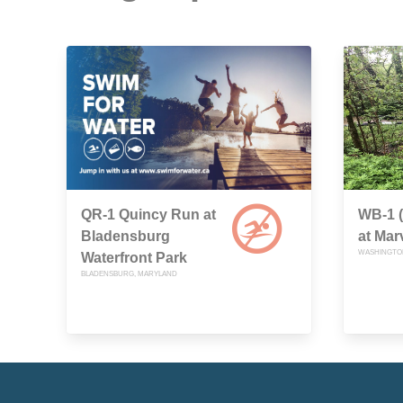
QR-1 Quincy Run at
WB-1 
Bladensburg
at Mar
WASHINGTON
Waterfront Park
BLADENSBURG, MARYLAND