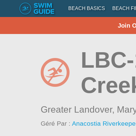
BEACH BASICS
BEACH F
Join 
LBC-
Cree
Greater Landover,
Mary
Géré Par :
Anacostia Riverkeeper