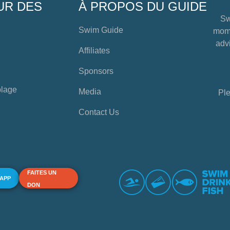
UR DES
À PROPOS DU GUIDE
Sw
Swim Guide
mome
advi
Affiliates
Sponsors
plage
Media
Ple
Contact Us
FAITES UN
 APP
DON