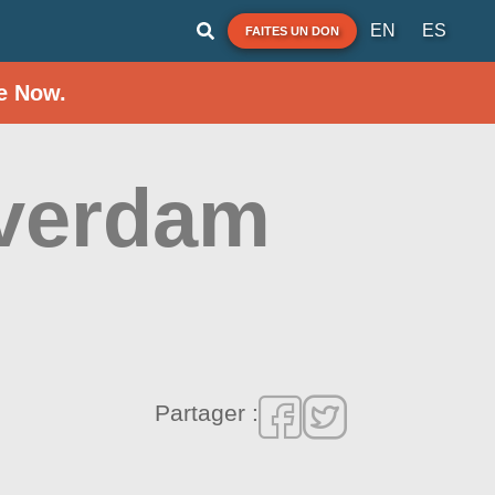
EN
ES
FAITES UN DON
e Now.
verdam
Partager :