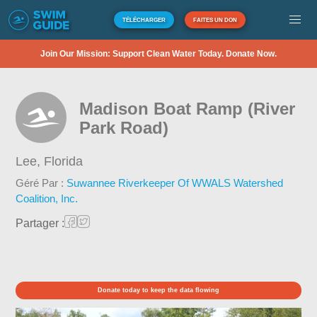
TÉLÉCHARGER
FAITES UN DON
Join Our Mission: Support Clean Water Today. Donate Now.
Madison Boat Ramp (River
Park Road)
Lee,
Florida
Géré Par :
Suwannee Riverkeeper Of WWALS Watershed
Coalition, Inc.
Partager :
Donate today to keep the data flowing