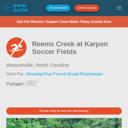
TÉLÉCHARGER
FAITES UN DON
Join Our Mission: Support Clean Water Today. Donate Now.
Reems Creek at Karpen
Soccer Fields
Weaverville,
North Carolina
Géré Par :
MountainTrue French Broad Riverkeeper
Partager :
Donate today to keep the data flowing