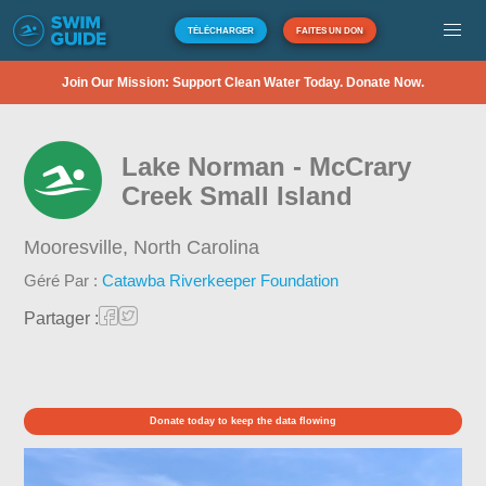
TÉLÉCHARGER
FAITES UN DON
Join Our Mission: Support Clean Water Today. Donate Now.
Lake Norman - McCrary
Creek Small Island
Mooresville,
North Carolina
Géré Par :
Catawba Riverkeeper Foundation
Partager :
Donate today to keep the data flowing