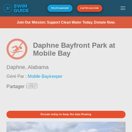
TÉLÉCHARGER
FAITES UN DON
Join Our Mission: Support Clean Water Today. Donate Now.
Daphne Bayfront Park at
Mobile Bay
Daphne,
Alabama
Géré Par :
Mobile Baykeeper
Partager :
Donate today to keep the data flowing