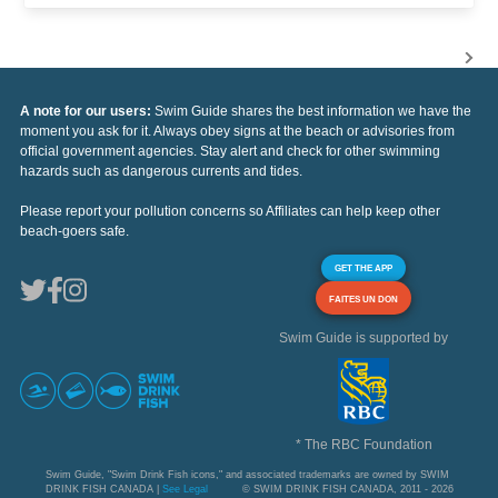
A note for our users:
Swim Guide shares the best information we have the
moment you ask for it. Always obey signs at the beach or advisories from
official government agencies. Stay alert and check for other swimming
hazards such as dangerous currents and tides.
Please report your pollution concerns so Affiliates can help keep other
beach-goers safe.
GET THE APP
FAITES UN DON
Swim Guide is supported by
* The RBC Foundation
Swim Guide, "Swim Drink Fish icons," and associated trademarks are owned by SWIM
DRINK FISH CANADA |
See Legal
© SWIM DRINK FISH CANADA, 2011 - 2026