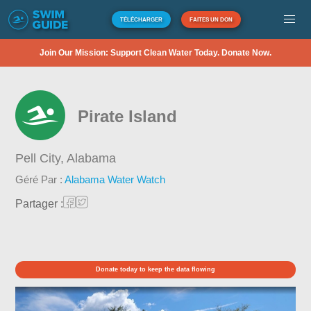
TÉLÉCHARGER
FAITES UN DON
Join Our Mission: Support Clean Water Today. Donate Now.
Pirate Island
Pell City,
Alabama
Géré Par :
Alabama Water Watch
Partager :
Donate today to keep the data flowing