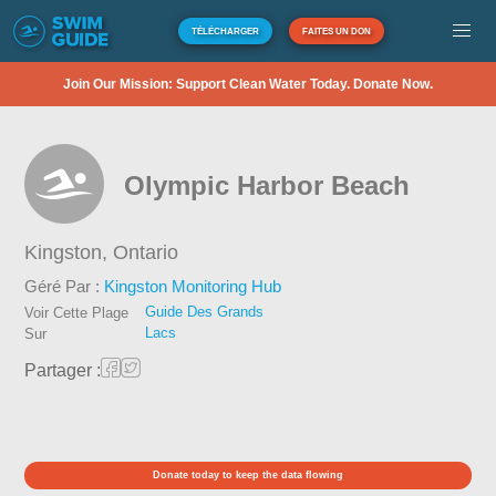
TÉLÉCHARGER
FAITES UN DON
Join Our Mission: Support Clean Water Today. Donate Now.
Olympic Harbor Beach
Kingston,
Ontario
Géré Par :
Kingston Monitoring Hub
Guide Des Grands
Voir Cette Plage
Lacs
Sur
Partager :
Donate today to keep the data flowing