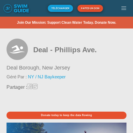
TÉLÉCHARGER
FAITES UN DON
Join Our Mission: Support Clean Water Today. Donate Now.
Deal - Phillips Ave.
Deal Borough,
New Jersey
Géré Par :
NY / NJ Baykeeper
Partager :
Donate today to keep the data flowing