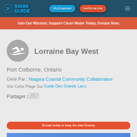
TÉLÉCHARGER
FAITES UN DON
Join Our Mission: Support Clean Water Today. Donate Now.
Lorraine Bay West
Port Colborne,
Ontario
Géré Par :
Niagara Coastal Community Collaborative
Guide Des Grands Lacs
Voir Cette Plage Sur
Partager :
Donate today to keep the data flowing