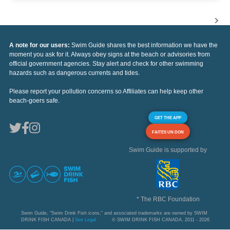
A note for our users:
Swim Guide shares the best information we have the
moment you ask for it. Always obey signs at the beach or advisories from
official government agencies. Stay alert and check for other swimming
hazards such as dangerous currents and tides.
Please report your pollution concerns so Affiliates can help keep other
beach-goers safe.
GET THE APP
FAITES UN DON
Swim Guide is supported by
* The RBC Foundation
Swim Guide, "Swim Drink Fish icons," and associated trademarks are owned by SWIM
DRINK FISH CANADA |
See Legal
© SWIM DRINK FISH CANADA, 2011 - 2026