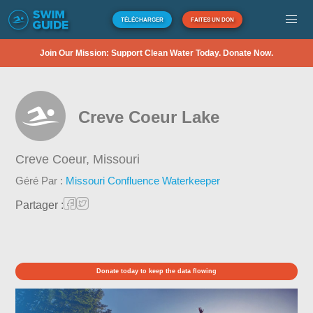
TÉLÉCHARGER
FAITES UN DON
Join Our Mission: Support Clean Water Today. Donate Now.
Creve Coeur Lake
Creve Coeur,
Missouri
Géré Par :
Missouri Confluence Waterkeeper
Partager :
Donate today to keep the data flowing