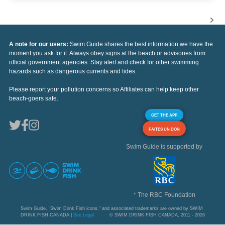
A note for our users:
Swim Guide shares the best information we have the
moment you ask for it. Always obey signs at the beach or advisories from
official government agencies. Stay alert and check for other swimming
hazards such as dangerous currents and tides.
Please report your pollution concerns so Affiliates can help keep other
beach-goers safe.
GET THE APP
FAITES UN DON
Swim Guide is supported by
* The RBC Foundation
Swim Guide, "Swim Drink Fish icons," and associated trademarks are owned by SWIM
DRINK FISH CANADA |
See Legal
© SWIM DRINK FISH CANADA, 2011 - 2026