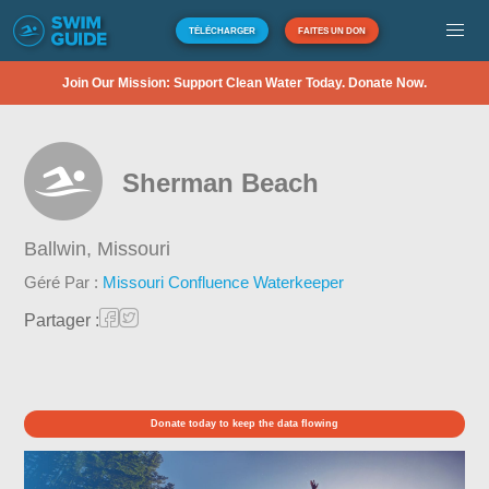
TÉLÉCHARGER
FAITES UN DON
Join Our Mission: Support Clean Water Today. Donate Now.
Sherman Beach
Ballwin,
Missouri
Géré Par :
Missouri Confluence Waterkeeper
Partager :
Donate today to keep the data flowing