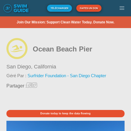
TÉLÉCHARGER
FAITES UN DON
Join Our Mission: Support Clean Water Today. Donate Now.
Ocean Beach Pier
San Diego,
California
Géré Par :
Surfrider Foundation - San Diego Chapter
Partager :
Donate today to keep the data flowing