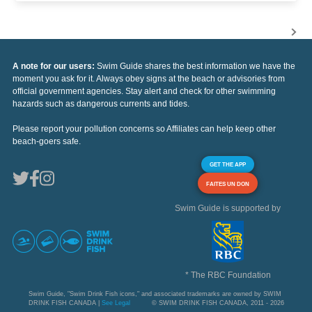
A note for our users:
Swim Guide shares the best information we have the
moment you ask for it. Always obey signs at the beach or advisories from
official government agencies. Stay alert and check for other swimming
hazards such as dangerous currents and tides.
Please report your pollution concerns so Affiliates can help keep other
beach-goers safe.
GET THE APP
FAITES UN DON
Swim Guide is supported by
* The RBC Foundation
Swim Guide, "Swim Drink Fish icons," and associated trademarks are owned by SWIM
DRINK FISH CANADA |
See Legal
© SWIM DRINK FISH CANADA, 2011 - 2026