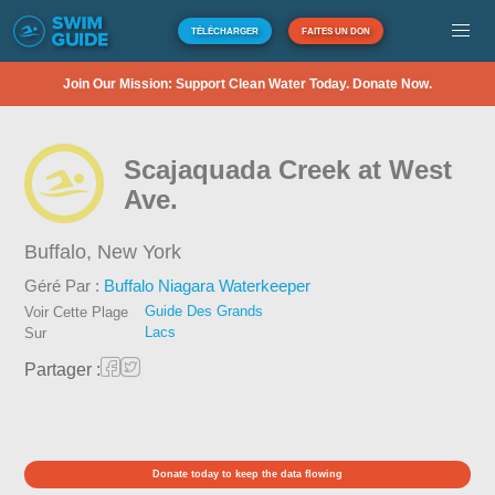
TÉLÉCHARGER
FAITES UN DON
Join Our Mission: Support Clean Water Today. Donate Now.
Scajaquada Creek at West
Ave.
Buffalo,
New York
Géré Par :
Buffalo Niagara Waterkeeper
Guide Des Grands
Voir Cette Plage
Lacs
Sur
Partager :
Donate today to keep the data flowing