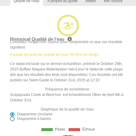
Qualité de l'eau
À propos du guide
Météo
Info Source
Historical Qualité de l'eau
Consultez l'onglet Info Source pour comprendre ce que ces résultats
signifient
A passé les tests de qualité de l'eau 60-95% du temps
Ce statut est basé sur le dernier échantillon, prélevé le October 29th,
2025 Buffalo Niagara Waterkeeper met à jour le statut de cette plage
dès que les résultats des tests sont disponibles. Ces résultats ont été
publiés sur Swim Guide le October 31st, 2025 at 12:32.
Fréquence de surveillance :
Scajaquada Creek at West Ave. est échantillonné Other de April 8th à
October 31st.
Graphique de la qualité de l'eau :
Diagramme circulaire
Diagramme à barres