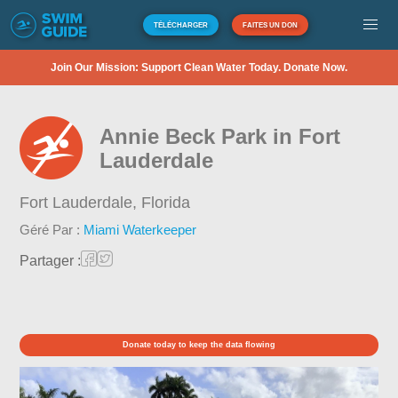
TÉLÉCHARGER
FAITES UN DON
Join Our Mission: Support Clean Water Today. Donate Now.
Annie Beck Park in Fort
Lauderdale
Fort Lauderdale,
Florida
Géré Par :
Miami Waterkeeper
Partager :
Donate today to keep the data flowing