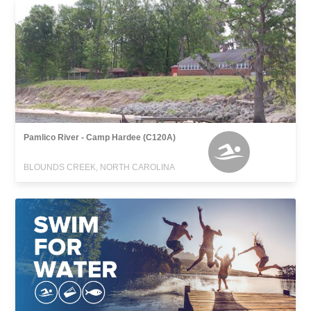
Pamlico River - Camp Hardee (C120A)
BLOUNDS CREEK, NORTH CAROLINA