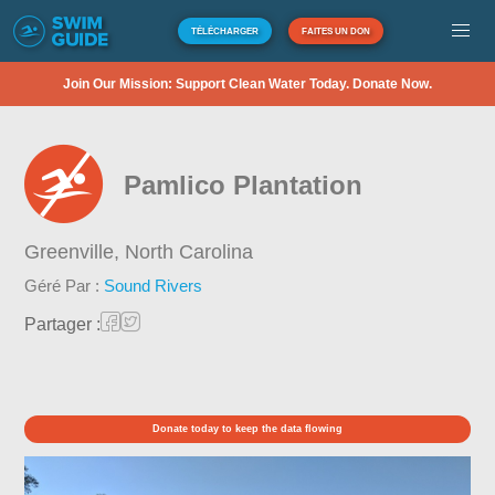
TÉLÉCHARGER
FAITES UN DON
Join Our Mission: Support Clean Water Today. Donate Now.
Pamlico Plantation
Greenville,
North Carolina
Géré Par :
Sound Rivers
Partager :
Donate today to keep the data flowing