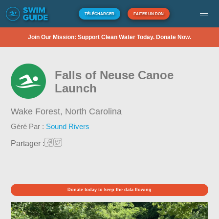
TÉLÉCHARGER
FAITES UN DON
Join Our Mission: Support Clean Water Today. Donate Now.
Falls of Neuse Canoe
Launch
Wake Forest,
North Carolina
Géré Par :
Sound Rivers
Partager :
Donate today to keep the data flowing