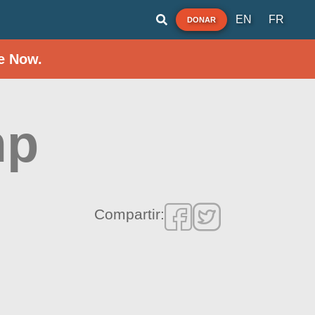
EN
FR
DONAR
e Now.
mp
Compartir: