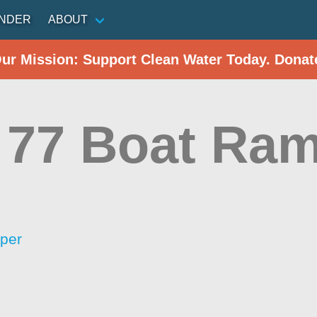
INDER
ABOUT
Our Mission: Support Clean Water Today. Donat
77 Boat Ra
per