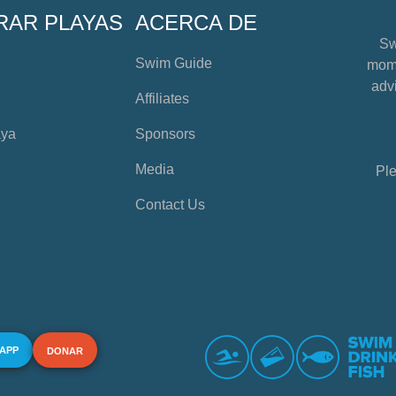
RAR PLAYAS
ACERCA DE
Sw
Swim Guide
mome
advi
Affiliates
aya
Sponsors
Media
Ple
Contact Us
 APP
DONAR