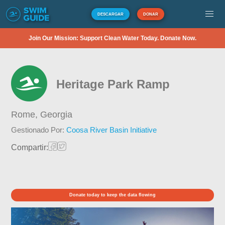
DESCARGAR
DONAR
Join Our Mission: Support Clean Water Today. Donate Now.
Heritage Park Ramp
Rome,
Georgia
Gestionado Por:
Coosa River Basin Initiative
Compartir:
Donate today to keep the data flowing