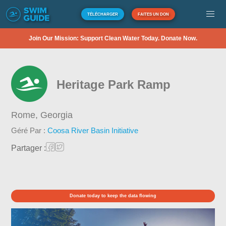
TÉLÉCHARGER
FAITES UN DON
Join Our Mission: Support Clean Water Today. Donate Now.
Heritage Park Ramp
Rome,
Georgia
Géré Par :
Coosa River Basin Initiative
Partager :
Donate today to keep the data flowing