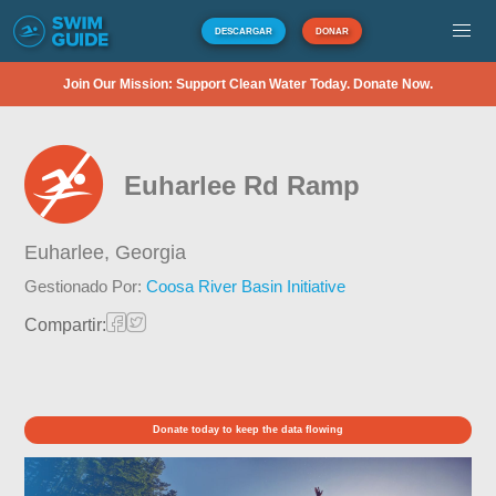
DESCARGAR
DONAR
Join Our Mission: Support Clean Water Today. Donate Now.
Euharlee Rd Ramp
Euharlee,
Georgia
Gestionado Por:
Coosa River Basin Initiative
Compartir:
Donate today to keep the data flowing