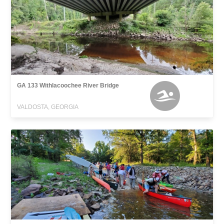
GA 133 Withlacoochee River Bridge
VALDOSTA, GEORGIA