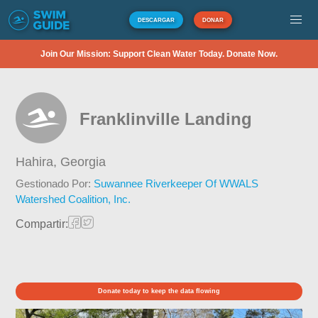
DESCARGAR
DONAR
Join Our Mission: Support Clean Water Today. Donate Now.
Franklinville Landing
Hahira,
Georgia
Gestionado Por:
Suwannee Riverkeeper Of WWALS
Watershed Coalition, Inc.
Compartir:
Donate today to keep the data flowing