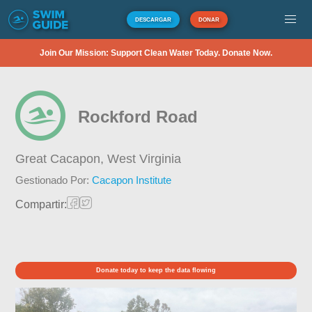
DESCARGAR
DONAR
Join Our Mission: Support Clean Water Today. Donate Now.
Rockford Road
Great Cacapon,
West Virginia
Gestionado Por:
Cacapon Institute
Compartir:
Donate today to keep the data flowing