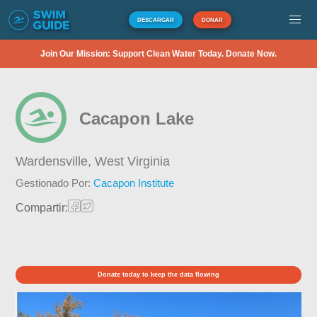
DESCARGAR
DONAR
Join Our Mission: Support Clean Water Today. Donate Now.
Cacapon Lake
Wardensville,
West Virginia
Gestionado Por:
Cacapon Institute
Compartir:
Donate today to keep the data flowing