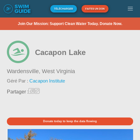
TÉLÉCHARGER
FAITES UN DON
Join Our Mission: Support Clean Water Today. Donate Now.
Cacapon Lake
Wardensville,
West Virginia
Géré Par :
Cacapon Institute
Partager :
Donate today to keep the data flowing