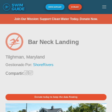
DESCARGAR
DONAR
Join Our Mission: Support Clean Water Today. Donate Now.
Bar Neck Landing
Tilghman,
Maryland
Gestionado Por:
ShoreRivers
Compartir:
Donate today to keep the data flowing