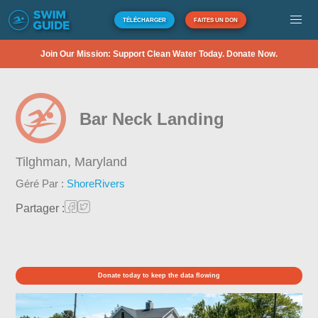
TÉLÉCHARGER
FAITES UN DON
Join Our Mission: Support Clean Water Today. Donate Now.
Bar Neck Landing
Tilghman,
Maryland
Géré Par :
ShoreRivers
Partager :
Donate today to keep the data flowing