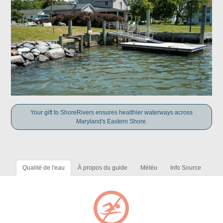
Your gift to ShoreRivers ensures healthier waterways across
Maryland's Eastern Shore.
Qualité de l'eau
À propos du guide
Météo
Info Source