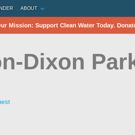
INDER
ABOUT
Our Mission: Support Clean Water Today. Donat
n-Dixon Par
uest