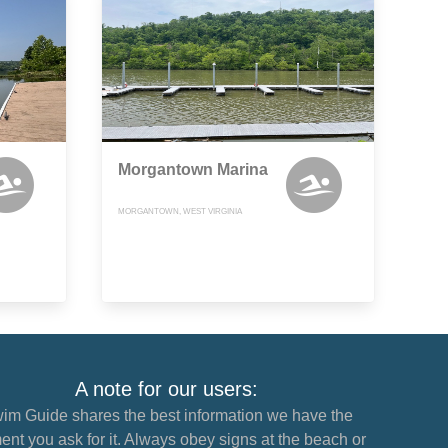
Morgantown Marina
MORGANTOWN, WEST VIRGINIA
A note for our users:
im Guide shares the best information we have the
nt you ask for it. Always obey signs at the beach or