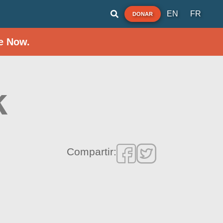
EN
FR
DONAR
e Now.
k
Compartir: