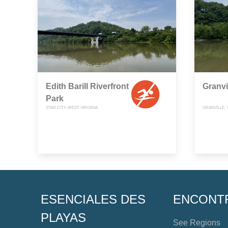
Edith Barill Riverfront
Granvi
Park
STAR CITY, WEST VIRGINIA
GRANVILLE, 
ESENCIALES DES
ENCONT
PLAYAS
See Regions