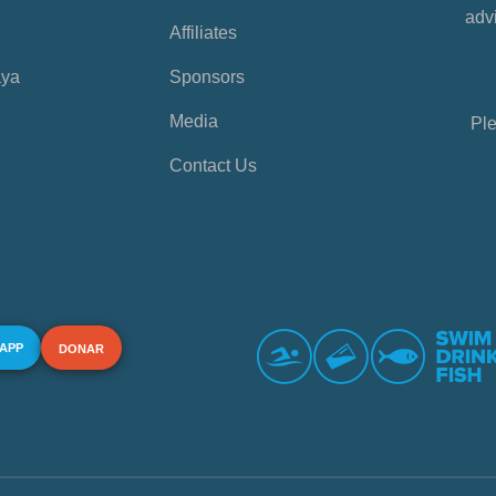
advi
Affiliates
aya
Sponsors
Media
Ple
Contact Us
 APP
DONAR