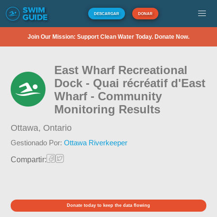
DESCARGAR
DONAR
Join Our Mission: Support Clean Water Today. Donate Now.
East Wharf Recreational
Dock - Quai récréatif d'East
Wharf - Community
Monitoring Results
Ottawa,
Ontario
Gestionado Por:
Ottawa Riverkeeper
Compartir:
Donate today to keep the data flowing