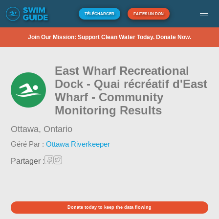
TÉLÉCHARGER
FAITES UN DON
Join Our Mission: Support Clean Water Today. Donate Now.
East Wharf Recreational
Dock - Quai récréatif d'East
Wharf - Community
Monitoring Results
Ottawa,
Ontario
Géré Par :
Ottawa Riverkeeper
Partager :
Donate today to keep the data flowing