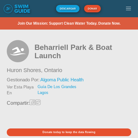
DESCARGAR
DONAR
Join Our Mission: Support Clean Water Today. Donate Now.
Beharriell Park & Boat
Launch
Huron Shores,
Ontario
Gestionado Por:
Algoma Public Health
Guía De Los Grandes
Ver Esta Playa
Lagos
En
Compartir:
Donate today to keep the data flowing