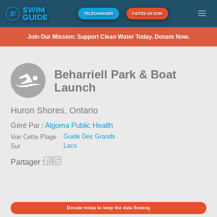
TÉLÉCHARGER
FAITES UN DON
Join Our Mission: Support Clean Water Today. Donate Now.
Beharriell Park & Boat
Launch
Huron Shores,
Ontario
Géré Par :
Algoma Public Health
Guide Des Grands
Voir Cette Plage
Lacs
Sur
Partager :
Donate today to keep the data flowing