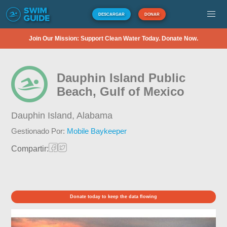
DESCARGAR
DONAR
Join Our Mission: Support Clean Water Today. Donate Now.
Dauphin Island Public
Beach, Gulf of Mexico
Dauphin Island,
Alabama
Gestionado Por:
Mobile Baykeeper
Compartir:
Donate today to keep the data flowing